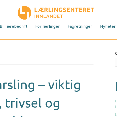
Bli lærebedrift
For lærlinger
Fagretninger
Nyheter
rsling – viktig
 trivsel og
D
L
L