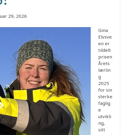
nuar 29, 2026
Gina
Elvsve
en er
tildelt
prisen
Årets
lærlin
g
2025
for sin
sterke
faglig
e
utvikli
ng,
sitt