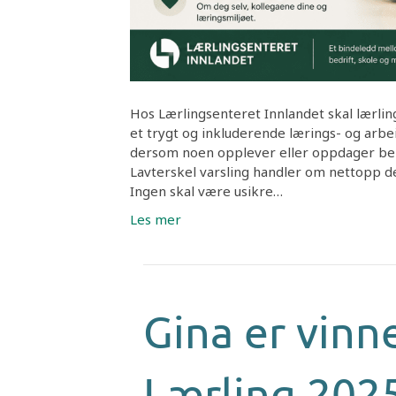
Hos Lærlingsenteret Innlandet skal lærli
et trygt og inkluderende lærings- og arbeid
dersom noen opplever eller oppdager beky
Lavterskel varsling handler om nettopp det
Ingen skal være usikre…
Les mer
Gina er vinn
Lærling 202