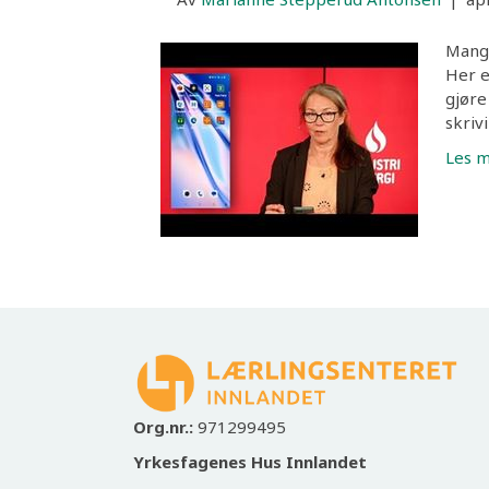
Mange
Her e
gjøre
skrivi
Les 
Org.nr.:
971299495
Yrkesfagenes Hus Innlandet