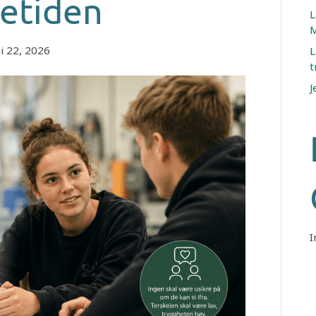
retiden
L
M
i 22, 2026
L
t
J
I