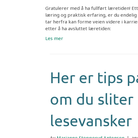
Gratulerer med å ha fullført læretiden! E
læring og praktisk erfaring, er du endelig
tar herfra kan forme veien videre i karri
etter å ha avsluttet læretiden:
Les mer
Her er tips 
om du sliter
lesevansker
Av
Marianne Stepperud Antonsen
|
ap