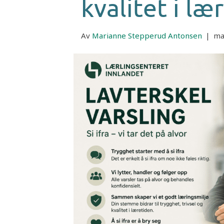
kvalitet i læ
Av
Marianne Stepperud Antonsen
|
ma