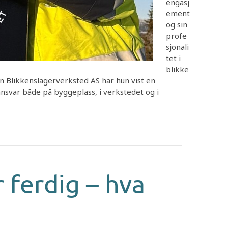
engasj
ement
og sin
profe
sjonali
tet i
blikke
n Blikkenslagerverksted AS har hun vist en
 ansvar både på byggeplass, i verkstedet og i
 ferdig – hva