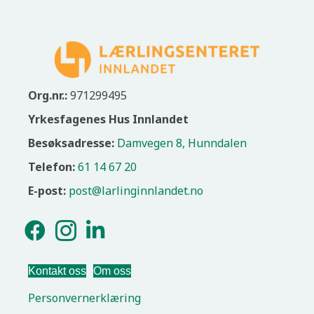
Org.nr.:
971299495
Yrkesfagenes Hus Innlandet
Besøksadresse:
Damvegen 8, Hunndalen
Telefon:
61 14 67 20
E-post:
post@larlinginnlandet.no
Kontakt oss
Om oss
Personvernerklæring