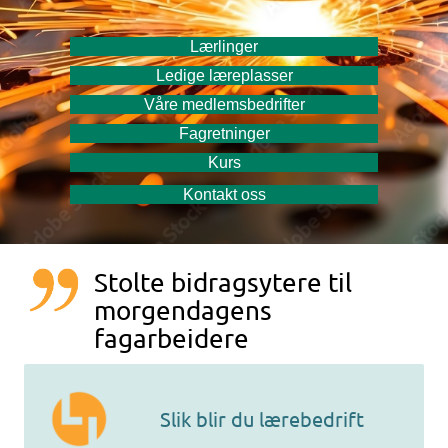
Lærlinger
Ledige læreplasser
Våre medlemsbedrifter
Fagretninger
Kurs
Kontakt oss
Stolte bidragsytere til
morgendagens
fagarbeidere
Lærlingsenteret Innlandet hjelper deg med å bli
Slik blir du lærebedrift
godkjent lærebedrift.