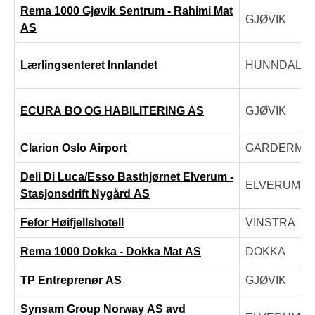
Rema 1000 Gjøvik Sentrum - Rahimi Mat
GJØVIK
AS
Lærlingsenteret Innlandet
HUNNDALE
ECURA BO OG HABILITERING AS
GJØVIK
Clarion Oslo Airport
GARDERMO
Deli Di Luca/Esso Basthjørnet Elverum -
ELVERUM
Stasjonsdrift Nygård AS
Fefor Høifjellshotell
VINSTRA
Rema 1000 Dokka - Dokka Mat AS
DOKKA
TP Entreprenør AS
GJØVIK
Synsam Group Norway AS avd