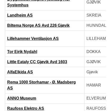
GJØVIK
Systemhus
Landheim AS
SKREIA
Biltema Norge AS Avd 226 Gjøvik
HUNNDALE
Lillehammer Ventilasjon AS
LILLEHAMM
Tor Eirik Nydahl
DOKKA
Little Eataly CC Gjøvik Avd 1603
GJØVIK
AlfaElkida AS
Gjøvik
Rema 1000 Storhamar - Ø. Madsberg
HAMAR
AS
ANNO Museum
ELVERUM
Raufoss Elektro AS
RAUFOSS