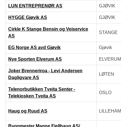
LUN ENTREPRENØR AS
GJØVIK
HYGGE Gjøvik AS
GJØVIK
Cirkle K Stange Bensin og Veiservice
STANGE
AS
EG Norge AS avd Gjøvik
Gjøvik
Nye Sporten Elverum AS
ELVERUM
Joker Brenneriroa - Levi Andersen
LØTEN
Dagligvare AS
Telenorbutikken Tveita Senter -
OSLO
Telekiosken Tveita AS
Haug og Ruud AS
LILLEHAMM
Byggmester Magne Fjellhaug AS/