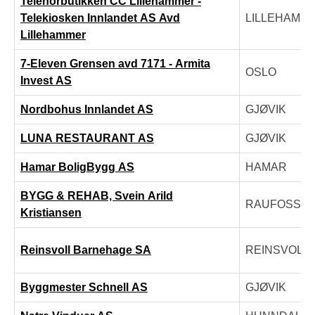
Telenorbutikken CC Lillehammer -
Telekiosken Innlandet AS Avd
LILLEHAMM
Lillehammer
7-Eleven Grensen avd 7171 - Armita
OSLO
Invest AS
Nordbohus Innlandet AS
GJØVIK
LUNA RESTAURANT AS
GJØVIK
Hamar BoligBygg AS
HAMAR
BYGG & REHAB, Svein Arild
RAUFOSS
Kristiansen
Reinsvoll Barnehage SA
REINSVOLL
Byggmester Schnell AS
GJØVIK