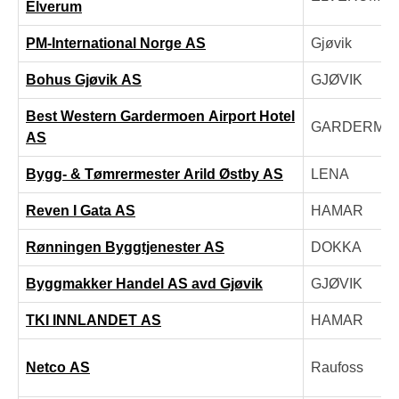
Elverum
PM-International Norge AS
Gjøvik
Bohus Gjøvik AS
GJØVIK
Best Western Gardermoen Airport Hotel
GARDERMO
AS
Bygg- & Tømrermester Arild Østby AS
LENA
Reven I Gata AS
HAMAR
Rønningen Byggtjenester AS
DOKKA
Byggmakker Handel AS avd Gjøvik
GJØVIK
TKI INNLANDET AS
HAMAR
Netco AS
Raufoss