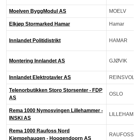
Moelven ByggModul AS
MOELV
Elkjøp Stormarked Hamar
Hamar
Innlandet Politidistrikt
HAMAR
Montering Innlandet AS
GJØVIK
Innlandet Elektrotavler AS
REINSVOLL
Telenorbutikken Storo Storsenter - FDP
OSLO
AS
Rema 1000 Nymosvingen Lillehammer -
LILLEHAMM
INSKI AS
Rema 1000 Raufoss Nord
RAUFOSS
Kjempehaugen - Hoogendoorn AS