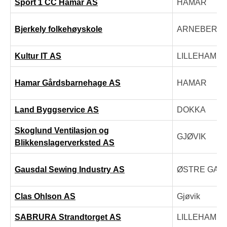
Sport 1 CC Hamar AS
HAMAR
Bjerkely folkehøyskole
ARNEBERG
Kultur IT AS
LILLEHAMM
Hamar Gårdsbarnehage AS
HAMAR
Land Byggservice AS
DOKKA
Skoglund Ventilasjon og
GJØVIK
Blikkenslagerverksted AS
Gausdal Sewing Industry AS
ØSTRE GAU
Clas Ohlson AS
Gjøvik
SABRURA Strandtorget AS
LILLEHAMM