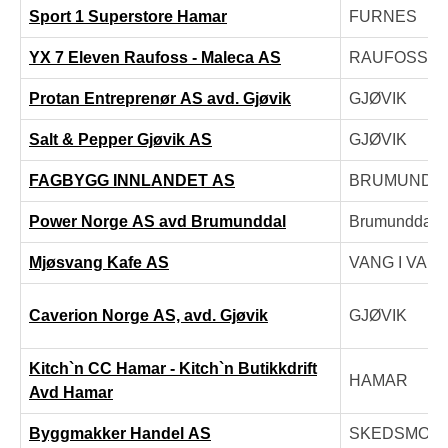
Sport 1 Superstore Hamar
FURNES
YX 7 Eleven Raufoss - Maleca AS
RAUFOSS
Protan Entreprenør AS avd. Gjøvik
GJØVIK
Salt & Pepper Gjøvik AS
GJØVIK
FAGBYGG INNLANDET AS
BRUMUNDD
Power Norge AS avd Brumunddal
Brumunddal
Mjøsvang Kafe AS
VANG I VAL
Caverion Norge AS, avd. Gjøvik
GJØVIK
Kitch`n CC Hamar - Kitch`n Butikkdrift
HAMAR
Avd Hamar
Byggmakker Handel AS
SKEDSMOK