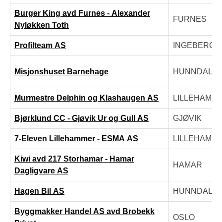
Burger King avd Furnes - Alexander
FURNES
Nyløkken Toth
Profilteam AS
INGEBERG
Misjonshuset Barnehage
HUNNDALE
Murmestre Delphin og Klashaugen AS
LILLEHAMM
Bjørklund CC - Gjøvik Ur og Gull AS
GJØVIK
7-Eleven Lillehammer - ESMA AS
LILLEHAMM
Kiwi avd 217 Storhamar - Hamar
HAMAR
Dagligvare AS
Hagen Bil AS
HUNNDALE
Byggmakker Handel AS avd Brobekk
OSLO