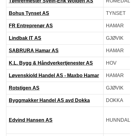
Tømrermester Svein-Erik Wolden AS
ROMEDAL
Bohus Tynset AS
TYNSET
FR Entreprenør AS
HAMAR
Lindbak IT AS
GJØVIK
SABRURA Hamar AS
HAMAR
K.L. Bygg & Håndverkertjenester AS
HOV
Løvenskiold Handel AS - Maxbo Hamar
HAMAR
Rotstigen AS
GJØVIK
Byggmakker Handel AS avd Dokka
DOKKA
Edvind Hansen AS
HUNNDALE