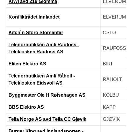
KIWI avd 219 Glomma
ELVERUM
Konfliktrådet Innlandet
ELVERUM
Kitch`n Storo Storsenter
OSLO
Telenorbutikken Amfi Raufoss -
RAUFOSS
Telekiosken Raufoss AS
Eliten Elektro AS
BIRI
Telenorbutikken Amfi Råholt -
RÅHOLT
Telekiosken Eidsvoll AS
Byggmester Ole H Røisehagen AS
KOLBU
BBS Elektro AS
KAPP
Telia Norge AS avd Telia CC Gjøvik
GJØVIK
Burger King avd Innlandsporten -