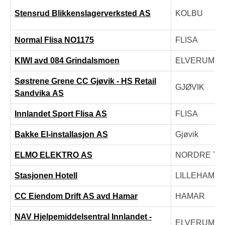
Stensrud Blikkenslagerverksted AS
KOLBU
Normal Flisa NO1175
FLISA
KIWI avd 084 Grindalsmoen
ELVERUM
Søstrene Grene CC Gjøvik - HS Retail
GJØVIK
Sandvika AS
Innlandet Sport Flisa AS
FLISA
Bakke El-installasjon AS
Gjøvik
ELMO ELEKTRO AS
NORDRE TO
Stasjonen Hotell
LILLEHAMM
CC Eiendom Drift AS avd Hamar
HAMAR
NAV Hjelpemiddelsentral Innlandet -
ELVERUM