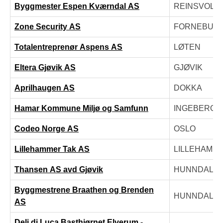
Byggmester Espen Kværndal AS
REINSVOLL
Zone Security AS
FORNEBU
Totalentreprenør Aspens AS
LØTEN
Eltera Gjøvik AS
GJØVIK
Aprilhaugen AS
DOKKA
Hamar Kommune Miljø og Samfunn
INGEBERG
Codeo Norge AS
OSLO
Lillehammer Tak AS
LILLEHAMM
Thansen AS avd Gjøvik
HUNNDALE
Byggmestrene Braathen og Brenden
HUNNDALE
AS
Deli di Luca Basthjørnet Elverum -