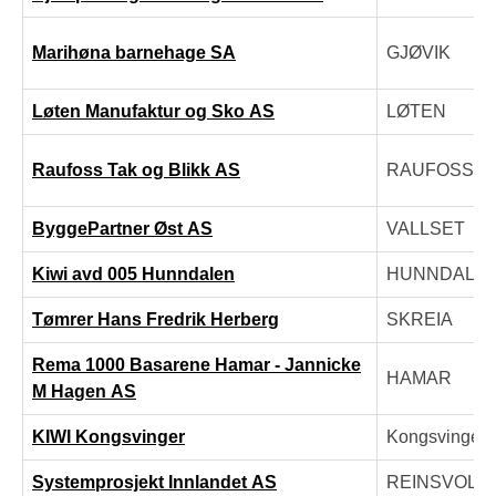
Marihøna barnehage SA
GJØVIK
Løten Manufaktur og Sko AS
LØTEN
Raufoss Tak og Blikk AS
RAUFOSS
ByggePartner Øst AS
VALLSET
Kiwi avd 005 Hunndalen
HUNNDALE
Tømrer Hans Fredrik Herberg
SKREIA
Rema 1000 Basarene Hamar - Jannicke
HAMAR
M Hagen AS
KIWI Kongsvinger
Kongsvinger
Systemprosjekt Innlandet AS
REINSVOLL