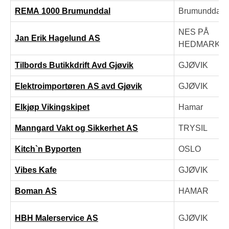
REMA 1000 Brumunddal
Brumunddal
NES PÅ
Jan Erik Hagelund AS
HEDMARKE
Tilbords Butikkdrift Avd Gjøvik
GJØVIK
Elektroimportøren AS avd Gjøvik
GJØVIK
Elkjøp Vikingskipet
Hamar
Manngard Vakt og Sikkerhet AS
TRYSIL
Kitch`n Byporten
OSLO
Vibes Kafe
GJØVIK
Boman AS
HAMAR
HBH Malerservice AS
GJØVIK