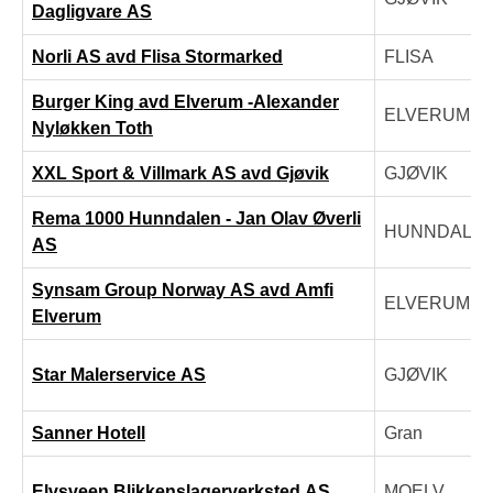
Dagligvare AS
Norli AS avd Flisa Stormarked
FLISA
Burger King avd Elverum -Alexander
ELVERUM
Nyløkken Toth
XXL Sport & Villmark AS avd Gjøvik
GJØVIK
Rema 1000 Hunndalen - Jan Olav Øverli
HUNNDALE
AS
Synsam Group Norway AS avd Amfi
ELVERUM
Elverum
Star Malerservice AS
GJØVIK
Sanner Hotell
Gran
Elvsveen Blikkenslagerverksted AS
MOELV