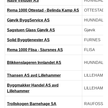
Natre Vinduer AS
HUNNDALE
Rema 1000 Ottestad - Belinda Kamp AS
OTTESTAD
Gjøvik ByggService AS
HUNNDALE
Sagstuen Glass Gjøvik AS
Gjøvik
Solid Byggtjenester AS
FURNES
Rema 1000 Flisa - Sjursnes AS
FLISA
Blikkenslageren Innlandet AS
HUNNDALE
Thansen AS avd Lillehammer
LILLEHAMM
Byggmakker Handel AS avd
LILLEHAMM
Lillehammer
Trollskogen Barnehage SA
RAUFOSS