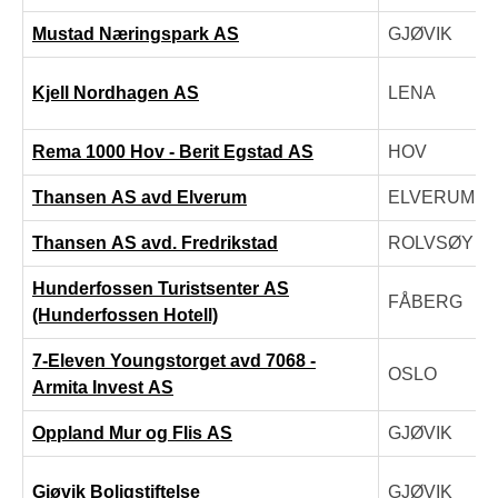
Mustad Næringspark AS
GJØVIK
Kjell Nordhagen AS
LENA
Rema 1000 Hov - Berit Egstad AS
HOV
Thansen AS avd Elverum
ELVERUM
Thansen AS avd. Fredrikstad
ROLVSØY
Hunderfossen Turistsenter AS
FÅBERG
(Hunderfossen Hotell)
7-Eleven Youngstorget avd 7068 -
OSLO
Armita Invest AS
Oppland Mur og Flis AS
GJØVIK
Gjøvik Boligstiftelse
GJØVIK